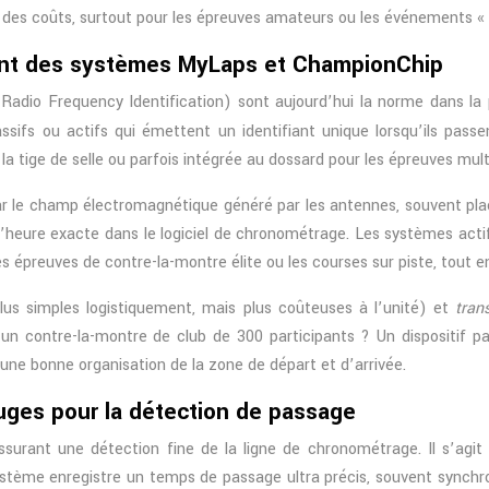
ise des coûts, surtout pour les épreuves amateurs ou les événements «
ent des systèmes MyLaps et ChampionChip
dio Frequency Identification) sont aujourd’hui la norme dans la 
ssifs ou actifs qui émettent un identifiant unique lorsqu’ils pass
 la tige de selle ou parfois intégrée au dossard pour les épreuves mult
par le champ électromagnétique généré par les antennes, souvent pla
 l’heure exacte dans le logiciel de chronométrage. Les systèmes act
es épreuves de contre-la-montre élite ou les courses sur piste, tout e
lus simples logistiquement, mais plus coûteuses à l’unité) et
tran
contre-la-montre de club de 300 participants ? Un dispositif pas
 une bonne organisation de la zone de départ et d’arrivée.
ouges pour la détection de passage
ssurant une détection fine de la ligne de chronométrage. Il s’agi
stème enregistre un temps de passage ultra précis, souvent synchroni