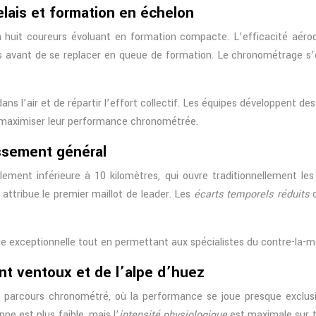
elais et formation en échelon
 à huit coureurs évoluant en formation compacte. L’efficacité aé
avant de se replacer en queue de formation. Le chronométrage s’ef
s l’air et de répartir l’effort collectif. Les équipes développent des
r maximiser leur performance chronométrée.
assement général
ement inférieure à 10 kilomètres, qui ouvre traditionnellement le
 attribue le premier maillot de leader. Les
écarts temporels réduits
c
ue exceptionnelle tout en permettant aux spécialistes du contre-la-
nt ventoux et de l’alpe d’huez
 parcours chronométré, où la performance se joue presque exclusi
ne est plus faible, mais l’
intensité physiologique
est maximale sur t