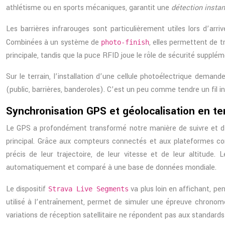
athlétisme ou en sports mécaniques, garantit une
détection insta
Les barrières infrarouges sont particulièrement utiles lors d’ar
Combinées à un système de
, elles permettent de t
photo-finish
principale, tandis que la puce RFID joue le rôle de sécurité supplémen
Sur le terrain, l’installation d’une cellule photoélectrique deman
(public, barrières, banderoles). C’est un peu comme tendre un fil i
Synchronisation GPS et géolocalisation en te
Le GPS a profondément transformé notre manière de suivre et d’a
principal. Grâce aux compteurs connectés et aux plateformes c
précis de leur trajectoire, de leur vitesse et de leur altitu
automatiquement et comparé à une base de données mondiale.
Le dispositif
va plus loin en affichant, pe
Strava Live Segments
utilisé à l’entraînement, permet de simuler une épreuve chronomé
variations de réception satellitaire ne répondent pas aux standards 