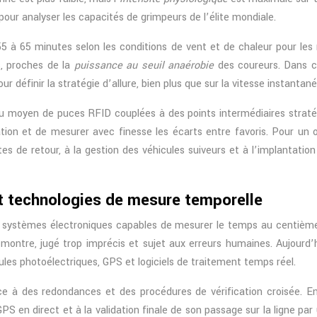
pour analyser les capacités de grimpeurs de l’élite mondiale.
55 à 65 minutes selon les conditions de vent et de chaleur pour les 
s, proches de la
puissance au seuil anaérobie
des coureurs. Dans c
éfinir la stratégie d’allure, bien plus que sur la vitesse instanta
 moyen de puces RFID couplées à des points intermédiaires straté
tion et de mesurer avec finesse les écarts entre favoris. Pour un 
ntes de retour, à la gestion des véhicules suiveurs et à l’implant
t technologies de mesure temporelle
systèmes électroniques capables de mesurer le temps au centième 
ntre, jugé trop imprécis et sujet aux erreurs humaines. Aujourd’
llules photoélectriques, GPS et logiciels de traitement temps réel.
ce à des redondances et des procédures de vérification croisée. En
S en direct et à la validation finale de son passage sur la ligne par 