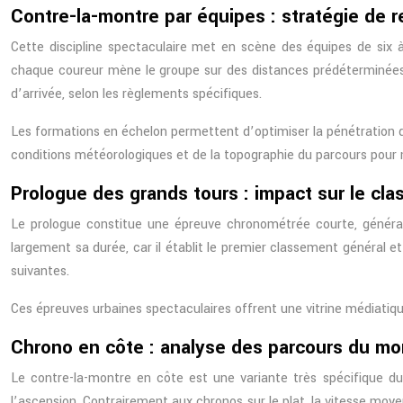
Contre-la-montre par équipes : stratégie de r
Cette discipline spectaculaire met en scène des équipes de six
chaque coureur mène le groupe sur des distances prédéterminées 
d’arrivée, selon les règlements spécifiques.
Les formations en échelon permettent d’optimiser la pénétration dan
conditions météorologiques et de la topographie du parcours pou
Prologue des grands tours : impact sur le cl
Le prologue constitue une épreuve chronométrée courte, général
largement sa durée, car il établit le premier classement général et
suivantes.
Ces épreuves urbaines spectaculaires offrent une vitrine médiatiq
Chrono en côte : analyse des parcours du mo
Le contre-la-montre en côte est une variante très spécifique du
l’ascension. Contrairement aux chronos sur le plat, la vitesse moyen