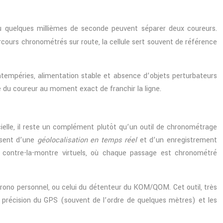
e où quelques millièmes de seconde peuvent séparer deux coureurs.
arcours chronométrés sur route, la cellule sert souvent de référence
 intempéries, alimentation stable et absence d’objets perturbateurs
ue du coureur au moment exact de franchir la ligne.
elle, il reste un complément plutôt qu’un outil de chronométrage
osent d’une
géolocalisation en temps réel
et d’un enregistrement
i contre-la-montre virtuels, où chaque passage est chronométré
chrono personnel, ou celui du détenteur du KOM/QOM. Cet outil, très
a précision du GPS (souvent de l’ordre de quelques mètres) et les