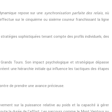
rodynamique repose sur une
synchronisation parfaite des relais
, où
fectue sur le cinquième ou sixième coureur franchissant la ligne
 stratégies sophistiquées tenant compte des profils individuels, des
s Grands Tours. Son impact psychologique et stratégique dépasse
réent une hiérarchie initiale qui influence les tactiques des étapes
montre de prendre une avance précieuse.
vement sur la puissance relative au poids et la capacité à gérer
oute la durée de l’effort. Les parcours comme le Mont Ventoux ou