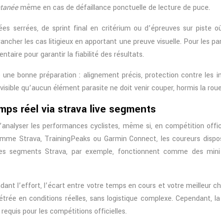
ntanée
même en cas de défaillance ponctuelle de lecture de puce.
rivées serrées, de sprint final en critérium ou d’épreuves sur pist
rancher les cas litigieux en apportant une preuve visuelle. Pour les p
taire pour garantir la fiabilité des résultats.
de une bonne préparation : alignement précis, protection contre les
nvisible qu’aucun élément parasite ne doit venir couper, hormis la ro
mps réel via strava live segments
nalyser les performances cyclistes, même si, en compétition offici
omme Strava, TrainingPeaks ou Garmin Connect, les coureurs disp
de. Les segments Strava, par exemple, fonctionnent comme des min
ndant l’effort, l’écart entre votre temps en cours et votre meilleur 
trée en conditions réelles, sans logistique complexe. Cependant, l
requis pour les compétitions officielles.