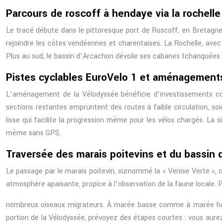
Parcours de roscoff à hendaye via la rochelle
Le tracé débute dans le pittoresque port de Roscoff, en Bretagne,
rejoindre les côtes vendéennes et charentaises. La Rochelle, ave
Plus au sud, le bassin d’Arcachon dévoile ses cabanes tchanquées e
Pistes cyclables EuroVelo 1 et aménagements
L’aménagement de la Vélodyssée bénéficie d’investissements co
sections restantes empruntent des routes à faible circulation, s
lisse qui facilite la progression même pour les vélos chargés. La 
même sans GPS.
Traversée des marais poitevins et du bassin 
Le passage par le marais poitevin, surnommé la « Venise Verte », c
atmosphère apaisante, propice à l’observation de la faune locale. P
nombreux oiseaux migrateurs. À marée basse comme à marée ha
portion de la Vélodyssée, prévoyez des étapes courtes : vous aurez