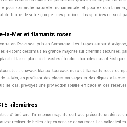
lus de dénivelé en échange de panoramas grandioses, un peu comme 
lèbre pour son arche naturelle monumentale, et pourrez combiner
vo
état de forme de votre groupe : ces portions plus sportives ne sont
de-la-Mer et flamants roses
a entre en Provence, puis en Camargue. Les étapes autour d’Avignon,
tes existent désormais en grande majorité sur chemins sécurisés, pa
aplanit et laisse place à de vastes étendues humides caractéristiques 
touristes : chevaux blancs, taureaux noirs et flamants roses comp
e-la-Mer, en profitant des plages sauvages et des digues à la mer. 
es cas, prévoyez une protection solaire efficace et des réserves d’e
815 kilomètres
ètres d’itinéraire, l’immense majorité du tracé présente un dénivelé r
pouvoir réaliser de belles étapes sans se décourager. Les collectivité