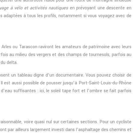
quitter une autoroute fluide pour une route de montagne sinueuse
yage à vélo et activités nautiques
en prévoyant une descente en
 pas adaptées à tous les profils, notamment si vous voyagez avec de
 Arles ou Tarascon raviront les amateurs de patrimoine avec leurs
rfois au milieu des vergers et des champs de tournesols, parfois au
du delta.
osent un tableau digne d’un documentaire. Vous pouvez choisir de
Il est aussi possible de pousser jusqu’à Port-Saint-Louis-du-Rhône
au suffisantes : ici, le soleil tape fort et l’ombre se fait parfois
aisonnable, voire quasi nul sur certaines sections. Pour un cycliste
s ont par ailleurs largement investi dans l’asphaltage des chemins et