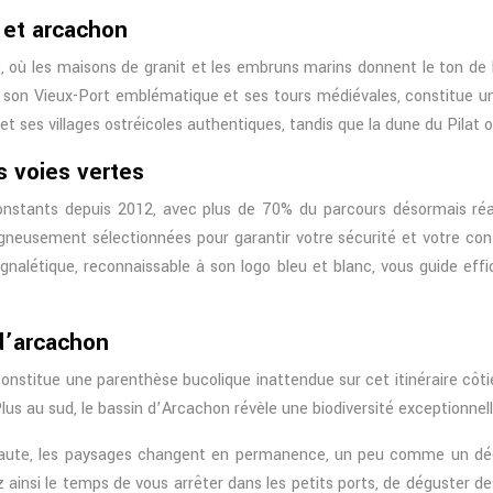
 et arcachon
 où les maisons de granit et les embruns marins donnent le ton de 
c son Vieux-Port emblématique et ses tours médiévales, constitue un
t ses villages ostréicoles authentiques, tandis que la dune du Pilat 
 voies vertes
nstants depuis 2012, avec plus de 70% du parcours désormais réa
oigneusement sélectionnées pour garantir votre sécurité et votre co
signalétique, reconnaissable à son logo bleu et blanc, vous guide eff
d’arcachon
onstitue une parenthèse bucolique inattendue sur cet itinéraire côt
lus au sud, le bassin d’Arcachon révèle une biodiversité exceptionnel
ute, les paysages changent en permanence, un peu comme un déco
 ainsi le temps de vous arrêter dans les petits ports, de déguster 