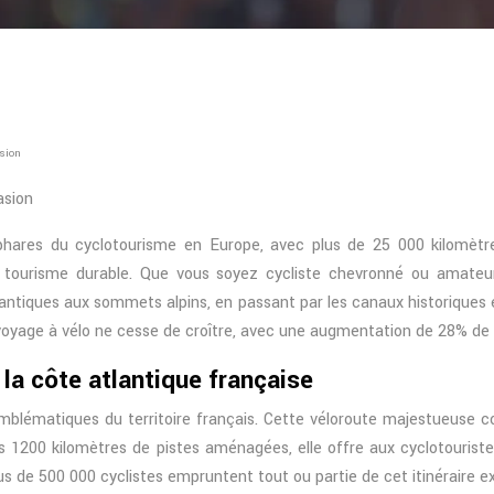
asion
asion
hares du cyclotourisme en Europe, avec plus de 25 000 kilomètre
ourisme durable. Que vous soyez cycliste chevronné ou amateur de 
tiques aux sommets alpins, en passant par les canaux historiques et 
voyage à vélo ne cesse de croître, avec une augmentation de 28% de 
 la côte atlantique française
mblématiques du territoire français. Cette véloroute majestueuse co
es 1200 kilomètres de pistes aménagées, elle offre aux cyclotouris
us de 500 000 cyclistes empruntent tout ou partie de cet itinéraire e