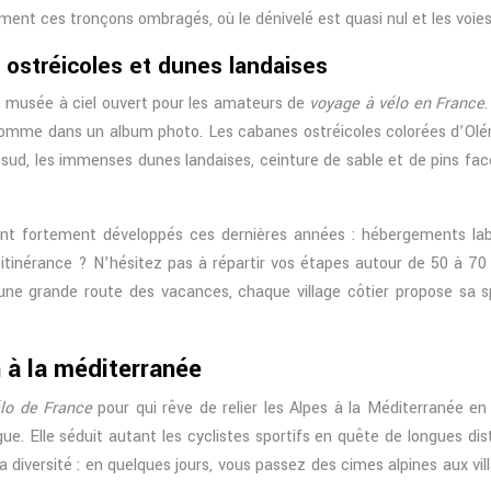
ement ces tronçons ombragés, où le dénivelé est quasi nul et les voies
 ostréicoles et dunes landaises
le musée à ciel ouvert pour les amateurs de
voyage à vélo en France
comme dans un album photo. Les cabanes ostréicoles colorées d’Ol
ud, les immenses dunes landaises, ceinture de sable et de pins fa
sont fortement développés ces dernières années : hébergements labe
n itinérance ? N’hésitez pas à répartir vos étapes autour de 50 à 70 k
 une grande route des vacances, chaque village côtier propose sa 
 à la méditerranée
élo de France
pour qui rêve de relier les Alpes à la Méditerranée en
 Elle séduit autant les cyclistes sportifs en quête de longues dist
a diversité : en quelques jours, vous passez des cimes alpines aux 