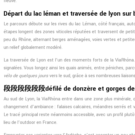
fleuve.
Départ du lac léman et traversée de lyon su
Le parcours débute sur les rives du lac Léman, côté français, aut
étapes longent des zones viticoles réputées et traversent de petit
peu du Rhône, alternant berges aménagées, voies vertes et petites 
un relief globalement modéré.
La traversée de Lyon est l’un des moments forts de la ViaRhôna. 
signalées. Vous longez ainsi les quais animés, entre péniches, parc
vélo de quelques jours
vers le sud, grâce à ses nombreuses liaisons
段段段段段段défilé de donzère et gorges de l’
Au sud de Lyon, la ViaRhôna entre dans une zone plus minérale, où
changement d’ambiance : falaises calcaires, méandres serrés et ven
Le tracé principal reste néanmoins accessible, avec un profil plutô
lieu de l’outdoor en France.