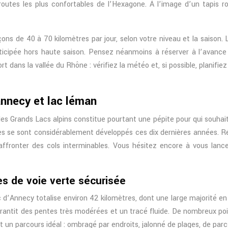
oroutes les plus confortables de l’Hexagone. À l’image d’un tapis
ns de 40 à 70 kilomètres par jour, selon votre niveau et la saison. 
s anticipée hors haute saison. Pensez néanmoins à réserver à l’avanc
ort dans la vallée du Rhône : vérifiez la météo et, si possible, planif
annecy et lac léman
 des Grands Lacs alpins constitue pourtant une pépite pour qui souh
les se sont considérablement développés ces dix dernières années. Ré
ffronter des cols interminables. Vous hésitez encore à vous lance
res de voie verte sécurisée
ac d’Annecy totalise environ 42 kilomètres, dont une large majorité en
garantit des pentes très modérées et un tracé fluide. De nombreux poi
t un parcours idéal : ombragé par endroits, jalonné de plages, de parcs