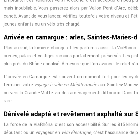
Emprunter ces variantes vers l’Ardèche, c’est accepter un peu p
mais inoubliable. Vous passerez alors par Vallon-Pont-d’Arc, cé
canoë. Avant de vous lancer, vérifiez toutefois votre niveau et l’
jeunes enfants ou un vélo très chargé.
Arrivée en camargue : arles, Saintes-Maries-
Plus au sud, la lumière change et les parfums aussi : la ViaRhôn
arènes, palais et vestiges romains parfaitement préservés. Les pis
plus près du Rhône canalisé. À mesure que l’on avance, le relief s’
L’arrivée en Camargue est souvent un moment fort pour les cyclo
terminer votre
voyage à vélo en Méditerranée
aux Saintes-Maries-d
ou vers la Grande-Motte via des aménagements littoraux. Dans tous l
rare.
Dénivelé adapté et revêtement asphalté sur 
La force de la ViaRhôna, c’est son accessibilité. Sur les 815 kilom
débutant ou un voyageur en
vélo électrique
, c’est l’assurance de 