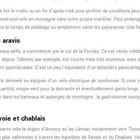
ir tôt le matin ou en fin d’après-midi pour profiter de conditions pl
eek-end vélo en montagne
sans votre propre matériel. Pour prolonge
ir le temps de pédalage ou simplement varier les panoramas. Une faço
 aravis
 beaux défis, à commencer par le col de la Forclaz. Ce col, rendu cél
 depuis Talloires, par exemple, est courte mais très soutenue, avec
 spectaculaire. C’est un peu l’équivalent d’un belvédère panoramique 
c le dénivelé ou équipés d’un
vélo électrique de randonnée
. Si vous 
en quantité, coupe-vent pour la descente et éventuellement gants lon
 dans les hameaux et auberges de montagne : la gastronomie savoyar
oie et chablais
sante relie la région d’Annecy au lac Léman, notamment vers Thonon-l
 plus vallonnées à travers les vignobles de Savoie et du Chablais. V