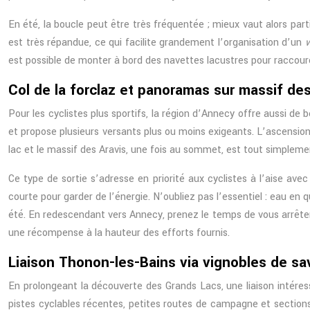
En été, la boucle peut être très fréquentée ; mieux vaut alors part
est très répandue, ce qui facilite grandement l’organisation d’un
w
est possible de monter à bord des navettes lacustres pour raccourc
Col de la forclaz et panoramas sur massif des
Pour les cyclistes plus sportifs, la région d’Annecy offre aussi de
et propose plusieurs versants plus ou moins exigeants. L’ascension
lac et le massif des Aravis, une fois au sommet, est tout simplement
Ce type de sortie s’adresse en priorité aux cyclistes à l’aise ave
courte pour garder de l’énergie. N’oubliez pas l’essentiel : eau 
été. En redescendant vers Annecy, prenez le temps de vous arrêter
une récompense à la hauteur des efforts fournis.
Liaison Thonon-les-Bains via vignobles de sav
En prolongeant la découverte des Grands Lacs, une liaison intéres
pistes cyclables récentes, petites routes de campagne et sections