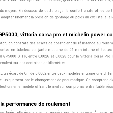
 existe une zone optimale de pression, généralement située entre 5,5
ds moyen. En dessous de cette plage, le confort chute et les pert
à adapter finement la pression de gonflage au poids du cycliste, à la
GP5000, vittoria corsa pro et michelin power c
eloton, on constate des écarts de coefficient de résistance au rou
montés en tubeless sur jante moderne de 21 mm interne et testés 
l GP5000 S TR, entre 0,0026 et 0,0028 pour le Vittoria Corsa Pro 
umulent sur des centaines de kilomètres.
lat, un écart de Crr de 0,0002 entre deux modèles entraîne une diffé
te, uniquement par le changement de pneumatique. On comprend alor
électionner le modèle offrant le meilleur compromis entre faible ré
 la performance de roulement
s figée : elle évolue avec la température de la gomme. À basse temp