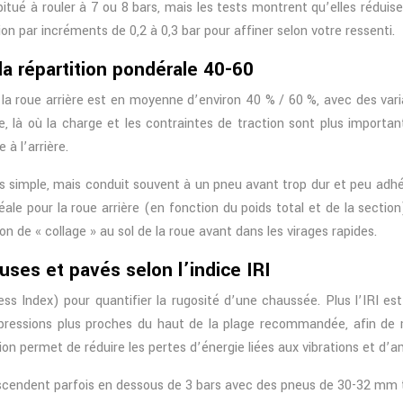
tué à rouler à 7 ou 8 bars, mais les tests montrent qu’elles réduisent
sion par incréments de 0,2 à 0,3 bar pour affiner selon votre ressenti.
la répartition pondérale 40-60
t la roue arrière est en moyenne d’environ 40 % / 60 %, avec des vari
re, là où la charge et les contraintes de traction sont plus importa
à l’arrière.
simple, mais conduit souvent à un pneu avant trop dur et peu adhéren
éale pour la roue arrière (en fonction du poids total et de la sectio
de « collage » au sol de la roue avant dans les virages rapides.
uses et pavés selon l’indice IRI
ness Index) pour quantifier la rugosité d’une chaussée. Plus l’IRI es
s pressions plus proches du haut de la plage recommandée, afin de 
ion permet de réduire les pertes d’énergie liées aux vibrations et d’a
escendent parfois en dessous de 3 bars avec des pneus de 30-32 mm 