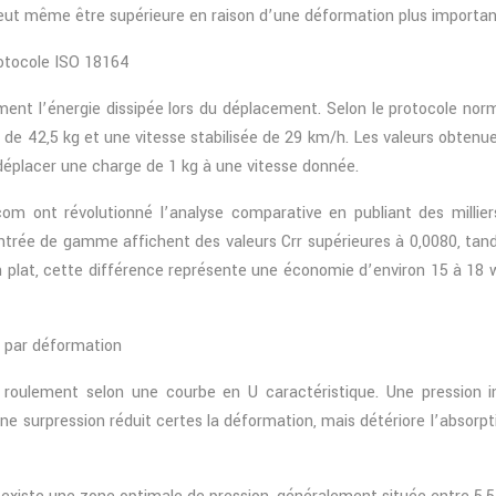
eut même être supérieure en raison d’une déformation plus importante
rotocole ISO 18164
ément l’énergie dissipée lors du déplacement. Selon le protocole no
 de 42,5 kg et une vitesse stabilisée de 29 km/h. Les valeurs obten
 déplacer une charge de 1 kg à une vitesse donnée.
om ont révolutionné l’analyse comparative en publiant des millier
ntrée de gamme affichent des valeurs Crr supérieures à 0,0080, tan
in plat, cette différence représente une économie d’environ 15 à 18 
s par déformation
 roulement selon une courbe en U caractéristique. Une pression 
e surpression réduit certes la déformation, mais détériore l’absorpt