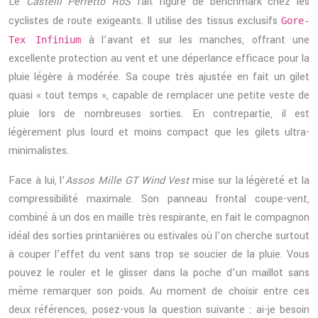
Le
Castelli Perfetto RoS
fait figure de benchmark chez les
cyclistes de route exigeants. Il utilise des tissus exclusifs
Gore-
à l’avant et sur les manches, offrant une
Tex Infinium
excellente protection au vent et une déperlance efficace pour la
pluie légère à modérée. Sa coupe très ajustée en fait un gilet
quasi « tout temps », capable de remplacer une petite veste de
pluie lors de nombreuses sorties. En contrepartie, il est
légèrement plus lourd et moins compact que les gilets ultra-
minimalistes.
Face à lui, l’
Assos Mille GT Wind Vest
mise sur la légèreté et la
compressibilité maximale. Son panneau frontal coupe-vent,
combiné à un dos en maille très respirante, en fait le compagnon
idéal des sorties printanières ou estivales où l’on cherche surtout
à couper l’effet du vent sans trop se soucier de la pluie. Vous
pouvez le rouler et le glisser dans la poche d’un maillot sans
même remarquer son poids. Au moment de choisir entre ces
deux références, posez-vous la question suivante : ai-je besoin